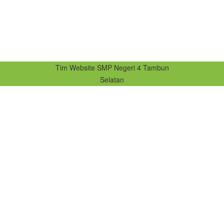
Tim Website SMP Negeri 4 Tambun
Selatan