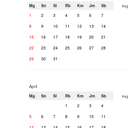
Mg
Sn
Sl
Rb
Km
Jm
Sb
Keg
1
2
3
4
5
6
7
8
9
10
11
12
13
14
15
16
17
18
19
20
21
22
23
24
25
26
27
28
29
30
31
April
Mg
Sn
Sl
Rb
Km
Jm
Sb
Keg
1
2
3
4
5
6
7
8
9
10
11
12
13
14
15
16
17
18