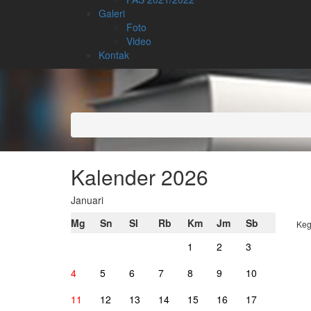
Galeri
Foto
Video
Kontak
Kalender 2026
Januari
Mg
Sn
Sl
Rb
Km
Jm
Sb
Keg
1
2
3
4
5
6
7
8
9
10
11
12
13
14
15
16
17