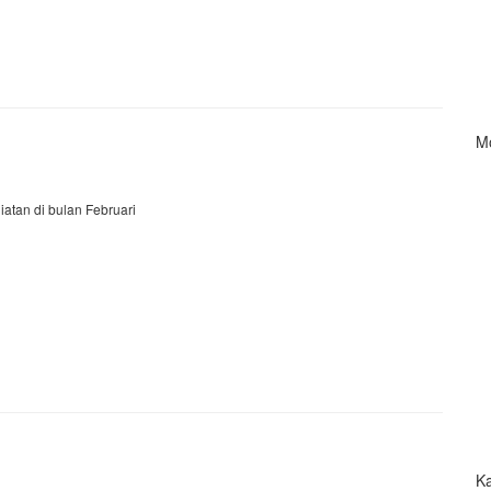
M
iatan di bulan Februari
Ka