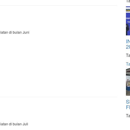
Ta
iatan di bulan Juni
I
2
Ta
Ta
S
F
Ta
iatan di bulan Juli