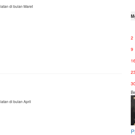
iatan di bulan Maret
M
2
9
1
2
3
Be
iatan di bulan April
P