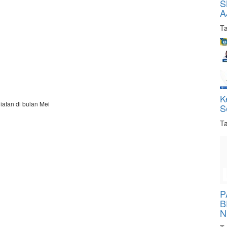
S
A
Ta
K
iatan di bulan Mei
S
Ta
P
B
N