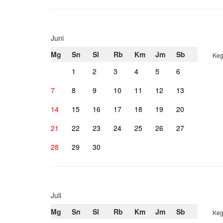
Juni
Mg
Sn
Sl
Rb
Km
Jm
Sb
Keg
1
2
3
4
5
6
7
8
9
10
11
12
13
14
15
16
17
18
19
20
21
22
23
24
25
26
27
28
29
30
Juli
Mg
Sn
Sl
Rb
Km
Jm
Sb
Keg