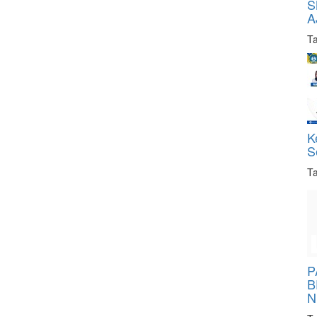
S
A
Ta
K
S
Ta
P
B
N