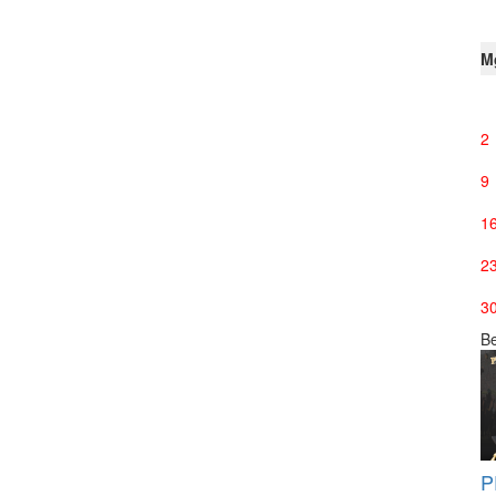
M
2
9
1
2
3
Be
P