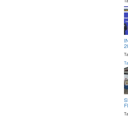
Ta
I
2
Ta
Ta
S
F
Ta